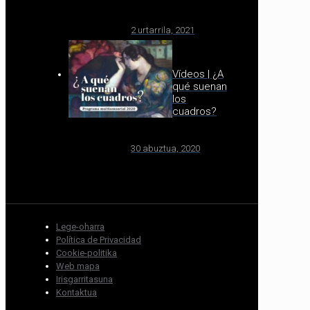
2 urtarrila, 2021
Vídeos | ¿A
qué suenan
los
cuadros?
30 abuztua, 2020
Lege-oharra
Política de Privacidad
Cookie-politika
Web mapa
Irisgarritasuna
Kontaktua