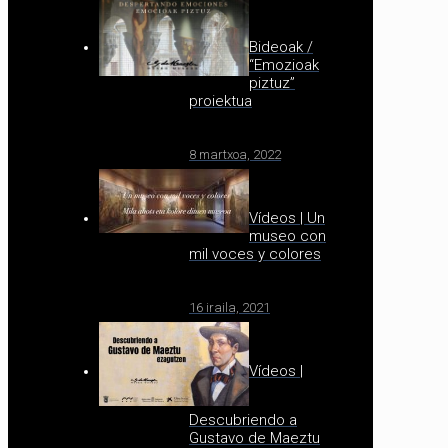
Bideoak /
“Emozioak
piztuz”
proiektua
8 martxoa, 2022
Vídeos | Un
museo con
mil voces y colores
16 iraila, 2021
Vídeos |
Descubriendo a
Gustavo de Maeztu