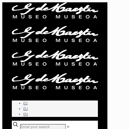
ES
EU
EN
✕