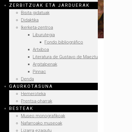
ZERBITZUAK ETA JARDUERAK
Bisita gidatuak
Didaktika
Ikerketa-zentroa
Liburutegia
Fondo bibliográfico
Artxiboa
Literatura de Gustavo de Maeztu
Argitalpenak
Pinnac
Denda
GAURKOTASUNA
Hemeroteka
Prentsa-oharrak
BESTEAK
Museo monografikoak
Nafarroako museoak
Lizarra ezagutu