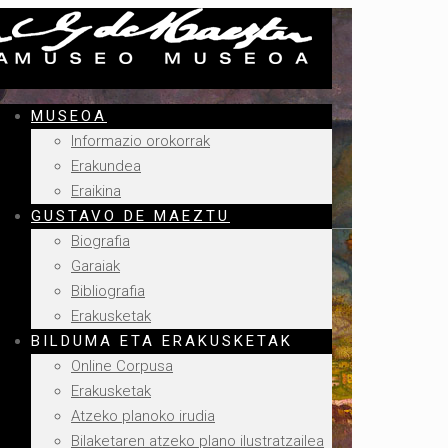
MUSEOA
Informazio orokorrak
Erakundea
Eraikina
GUSTAVO DE MAEZTU
Biografia
Garaiak
Bibliografia
Erakusketak
BILDUMA ETA ERAKUSKETAK
Online Corpusa
Erakusketak
Atzeko planoko irudia
Bilaketaren atzeko plano ilustratzailea