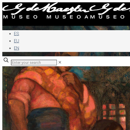
ES
EU
EN
✕