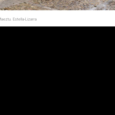
eztu. Estella-Lizarra